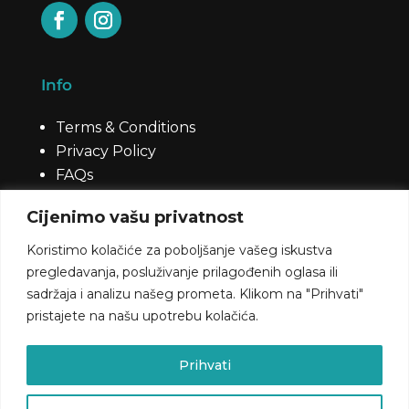
Info
Terms & Conditions
Privacy Policy
FAQs
Cijenimo vašu privatnost
Contact
Koristimo kolačiće za poboljšanje vašeg iskustva
pregledavanja, posluživanje prilagođenih oglasa ili
+385 98 441 251
sadržaja i analizu našeg prometa. Klikom na "Prihvati"
info@kvarner-campers.hr
pristajete na našu upotrebu kolačića.
Brestovice 15b, 51215 Kastav (Rijeka)
Prihvati